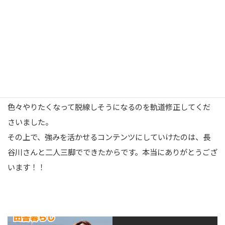
してくださいました。
②すぐに結果が出た 登録者数もですが、運用開始4ヶ月でテレ
ビに出れたのが大きいです。Youtube内だけでなく他メディア
での認知にもつながる動線を作ってくださったことに感謝でい
っぱいです。
③優しい 私が得たい結果にいつもコミットして、そこからブ
レないようにサポートと応援をしてくださいました。つい
色々やりたくなって脱線しそうになるのを軌道修正してくだ
さいました。
その上で、強みを活かせるコンテンツにしていけたのは、長
谷川さんと二人三脚でできたからです。本当にありがとうござ
います！！